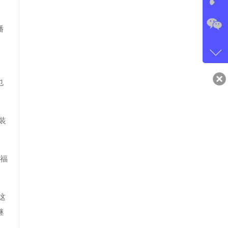
在
播
微信
gans
也
qq
549
装
、福
这
继