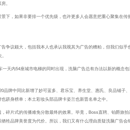
票房。
背景下，如果非要排一个优先级，也许更多人会愿意把重心聚集在传
广告争议颇大，包括我本人也承认我视其为广告的糟粕，但我们似乎
失。
易车一天内54座城市电梯的同时出现，洗脑广告总有办法以新的概念包
OP20品牌中同比新增了妙可蓝多、君乐宝、养生堂、惠氏、良品铺子
牌也跻身榜单；本土彩妆头部品牌卡姿兰也新晋名单之中。
，碎片式的传播难免分散最终的效果。毕竟，Boss直聘、铂爵旅拍
以牺牲品牌美誉度为代价。所以，我们又有什么理由质疑洗脑广告会