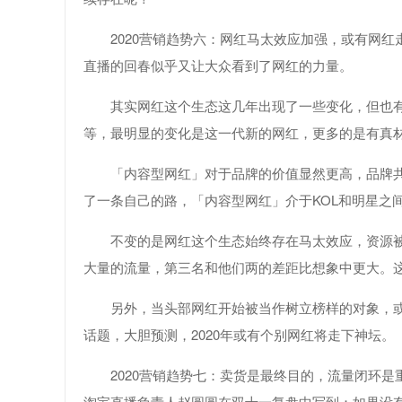
2020营销趋势六：网红马太效应加强，或有网红
直播的回春似乎又让大众看到了网红的力量。
其实网红这个生态这几年出现了一些变化，但也
等，最明显的变化是这一代新的网红，更多的是有真
「内容型网红」对于品牌的价值显然更高，品牌共
了一条自己的路，「内容型网红」介于KOL和明星之
不变的是网红这个生态始终存在马太效应，资源
大量的流量，第三名和他们两的差距比想象中更大。
另外，当头部网红开始被当作树立榜样的对象，或
话题，大胆预测，2020年或有个别网红将走下神坛。
2020营销趋势七：卖货是最终目的，流量闭环是
淘宝直播负责人赵圆圆在双十一复盘中写到：如果没