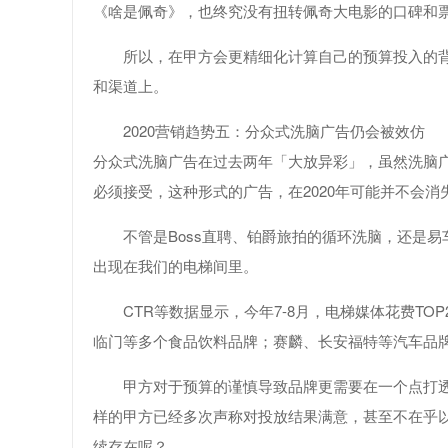
《啥是佩奇》，也终究没有扭转佩奇大电影的口碑和
所以，在甲方会更精细化计算自己的预算投入的
和渠道上。
2020营销趋势五：分众式洗脑广告仍会被效仿
分众式洗脑广告在过去两年「大放异彩」，虽然洗脑
必须接受，这种形式的广告，在2020年可能并不会消
不管是Boss直聘、铂爵旅拍的循环洗脑，还是
出现在我们的电梯间里。
CTR等数据显示，今年7-8月，电梯媒体花费T
临门等多个食品饮料品牌；赛麟、长安福特等汽车品
甲方对于预算的谨慎导致品牌更需要在一个点打透
样的甲方已经多次声称对投放结果满意，甚至不在乎
续存在呢？