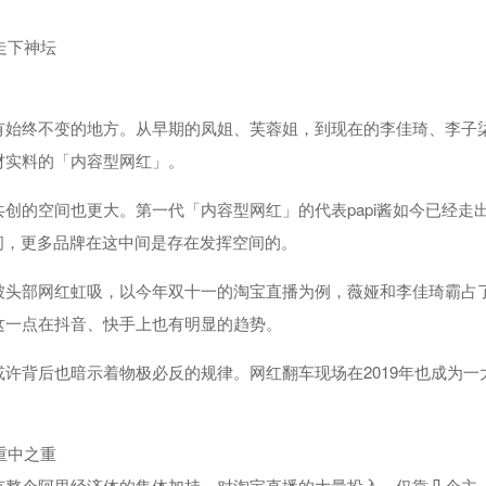
走下神坛
有始终不变的地方。从早期的凤姐、芙蓉姐，到现在的李佳琦、李子
材实料的「内容型网红」。
创的空间也更大。第一代「内容型网红」的代表papi酱如今已经走
间，更多品牌在这中间是存在发挥空间的。
被头部网红虹吸，以今年双十一的淘宝直播为例，薇娅和李佳琦霸占
这一点在抖音、快手上也有明显的趋势。
许背后也暗示着物极必反的规律。网红翻车现场在2019年也成为一
重中之重
有整个阿里经济体的集体加持，对淘宝直播的大量投入，仅靠几个主