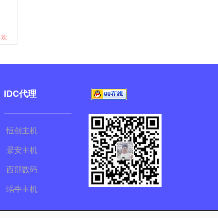
喜欢
IDC代理
恒创主机
景安主机
西部数码
蜗牛主机