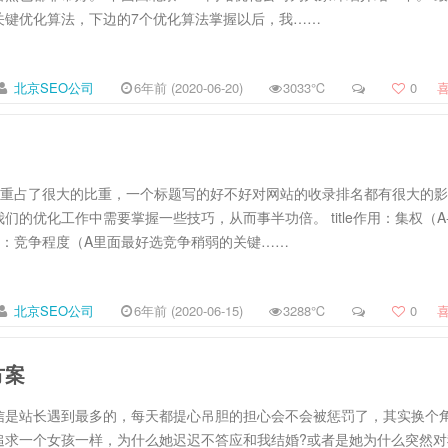
关键优化算法，下边的7个优化算法掌握以后，我……
北京SEO公司
6年前 (2020-06-20)
3033℃
0
题权重占了很大的比重，一个标题写的好不好对网站的收录排名都有很大的
们的优化工作中需要掌握一些技巧，从而事半功倍。 title作用：集权（A
词：竞争程度（A里面最好选竞争稍弱的关键……
北京SEO公司
6年前 (2020-06-15)
3288℃
0
方案
信是站长遇到最多的，每天都提心吊胆的担心会不会被惩罚了，其实换个
追求一个女孩一样，为什么她迟迟不答应和我结婚?或者是她为什么突然对