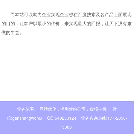
而本站可以助力企业实现企业想在百度搜索及各产品上面展现
的目的，让客户以最小的代价，来实现最大的回报，让天下没有难
做的生意。
业务范围：
网站优化
,
深圳建站公司
,
虚拟主机
微
信:ganshangwoniu QQ:549233124 业务咨询热线:177-2050-
9380